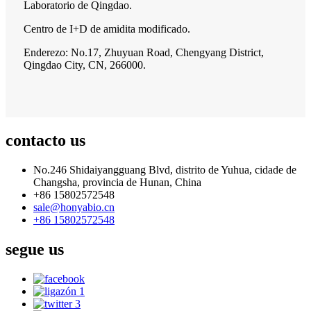
Laboratorio de Qingdao.
Centro de I+D de amidita modificado.
Enderezo: No.17, Zhuyuan Road, Chengyang District,
Qingdao City, CN, 266000.
contacto
us
No.246 Shidaiyangguang Blvd, distrito de Yuhua, cidade de
Changsha, provincia de Hunan, China
+86 15802572548
sale@honyabio.cn
+86 15802572548
segue
us