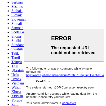
Serbian
Sesotho
Sinhala
Slovak
Slovenian
Somali
Samoan
Scots Gaelic
Shona
Sindhi
Sundanese
Swahili
Tajik
Tamil
Telugu
Thai
Ukrainian
Urdu
Uzbek
Vietnamese
Welsh
Xhosa
Yiddish
Yoruba
Zulu