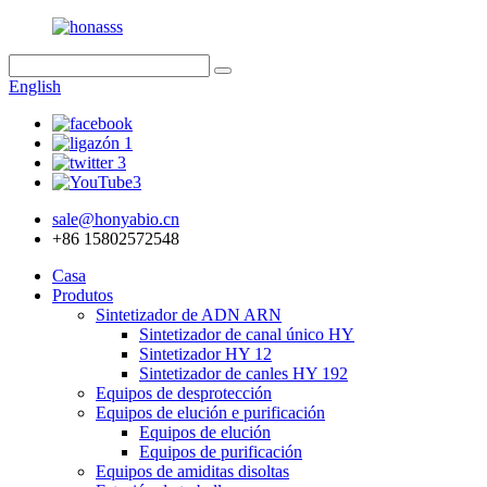
English
sale@honyabio.cn
+86 15802572548
Casa
Produtos
Sintetizador de ADN ARN
Sintetizador de canal único HY
Sintetizador HY 12
Sintetizador de canles HY 192
Equipos de desprotección
Equipos de elución e purificación
Equipos de elución
Equipos de purificación
Equipos de amiditas disoltas